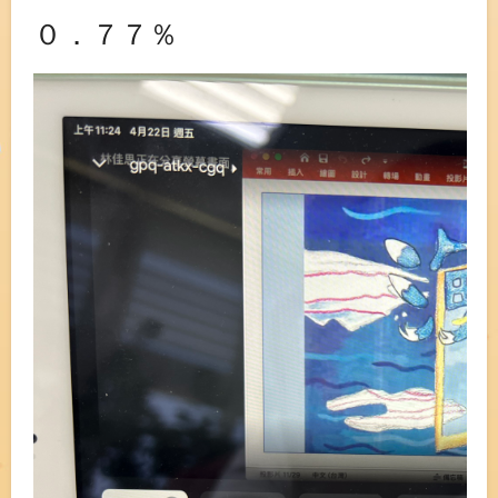
０．７７％