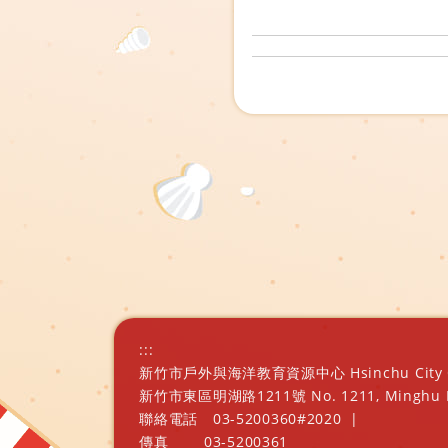
:::
新竹市戶外與海洋教育資源中心 Hsinchu City Outd
新竹市東區明湖路1211號 No. 1211, Minghu Rd., E
聯絡電話
03-5200360#2020
|
傳真
03-5200361