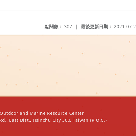
點閱數：
307
|
最後更新日期：
2021-07-
oor and Marine Resource Center
ast Dist., Hsinchu City 300, Taiwan (R.O.C.)