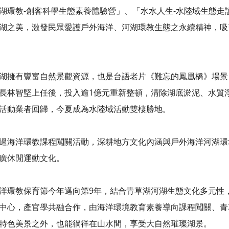
湖環教-創客科學生態素養體驗營」、「水水人生-水陸域生態走
湖之美，激發民眾愛護戶外海洋、河湖環教生態之永續精神，吸
湖擁有豐富自然景觀資源，也是台語老片《難忘的鳳凰橋》場景
長林智堅上任後，投入逾1億元重新整頓，清除湖底淤泥、水質
活動業者回歸，今夏成為水陸域活動雙棲勝地。
過海洋環教課程闖關活動，深耕地方文化內涵與戶外海洋河湖環
廣休閒運動文化。
洋環教保育節今年邁向第9年，結合青草湖河湖生態文化多元性
中心，產官學共融合作，由海洋環境教育素養導向課程闖關、青
特色美景之外，也能徜徉在山水間，享受大自然璀璨湖景。