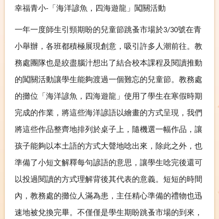
幸福青小
「海洋諺魚，四海遊龍」闖關活動
-
一年一度師生引頸期盼的兒童節跳蚤市場於
號在青
3/30
小舉辦，各班都積極展現創意，吸引許多人潮前往。教
務處團隊也是絞盡腦汁想出了結合校本課程及閱讀推動
的闖關活動讓學生能夠渡過一個難忘的兒童節。教務處
的攤位「海洋諺魚，四海遊龍」使用了學生在寒假時期
完成的作業，將這些海洋諺語以繪畫的方式呈現，我們
將這些作品整齊地排列於桌子上，隨機選一幅作品，讓
孩子能夠以本土語的方式大聲地唸出來，除此之外，也
準備了小短文解釋每句諺語的意思，讓學生唸完後還可
以投過閱讀的方式理解背後其代表的意義。短短的時間
內，教務處的攤位人滿為患，主任精心準備的禮物也迅
速地被兌換完畢。不僅僅是學生期盼跳蚤市場的到來，