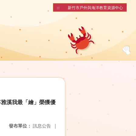
:::
新竹市戶外與海洋教育資源中心
客雅溪我最「繪」榮獲優
發布單位：
訊息公告
|