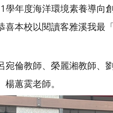
111學年度海洋環境素養導向
恭喜本校以閱讀客雅溪我最
呂宛倫教師、榮麗湘教師、
、楊蕙霙老師。