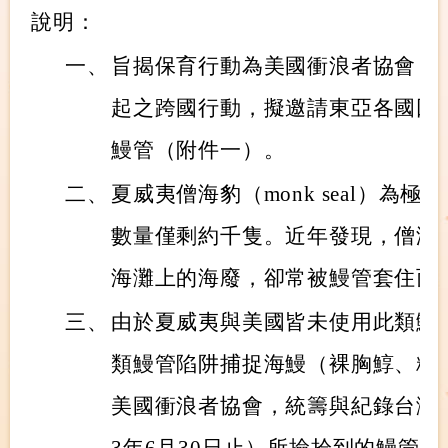
說明：
一、
旨揭保育行動為美國衝浪者協會（Surfri
起之跨國行動，擬邀請東亞各國回
鰻管（附件一）。
二、
夏威夷僧海豹（monk seal）為
數量僅剩約千隻。近年發現，僧海
海灘上的海廢，卻常被鰻管套住而
三、
由於夏威夷與美國皆未使用此類鰻
類鰻管陷阱捕捉海鰻（裸胸鯙、糯
美國衝浪者協會，統籌與紀錄台灣一年