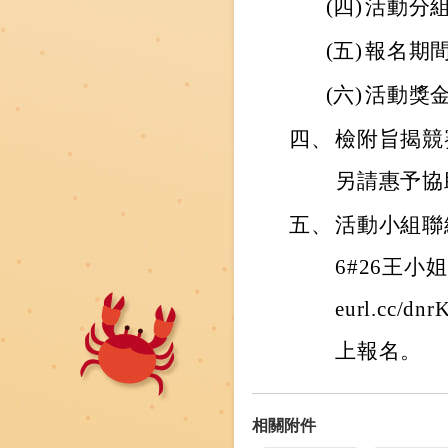
(四)
活動分
(五)
報名期間
(六)
活動獎金
四、
檢附旨揭競
另請惠予協
五、
活動小組聯絡
6#26王小
eurl.cc/d
上報名。
相關附件