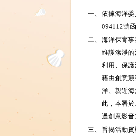
一、
依據海洋委員
094112
二、
海洋保育事
維護潔淨的
利用、保護
藉由創意競
洋、親近海
此，本署於
過創意影音
三、
旨揭活動資