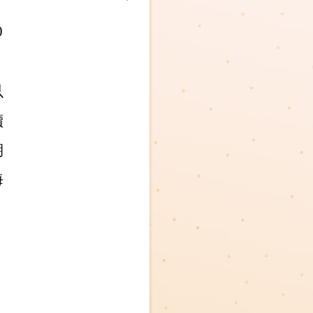
0
以
續
期
海