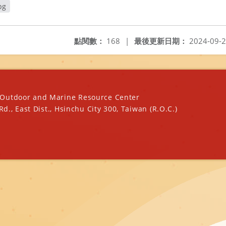
pg
開新視窗
點閱數：
168
|
最後更新日期：
2024-09-
oor and Marine Resource Center
ast Dist., Hsinchu City 300, Taiwan (R.O.C.)