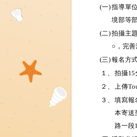
(一)
指導單
境部等
(二)
拍攝主題
○，完
(三)
報名方
１、
拍攝1
２、
上傳To
３、
填寫報
本寄送
路一段1