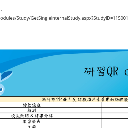
，
Modules/Study/GetSingleInternalStudy.aspx?StudyID=11500