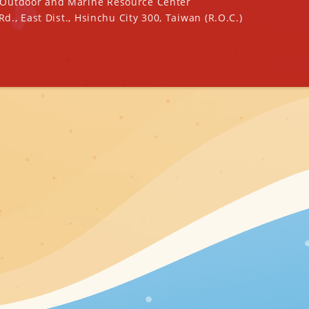
oor and Marine Resource Center
ast Dist., Hsinchu City 300, Taiwan (R.O.C.)