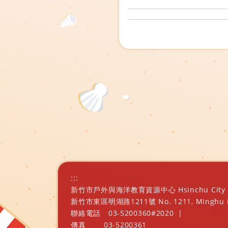
:::
新竹市戶外與海洋教育資源中心 Hsinchu City Outd
新竹市東區明湖路1211號 No. 1211, Minghu Rd., E
聯絡電話
03-5200360#2020
|
傳真
03-5200361