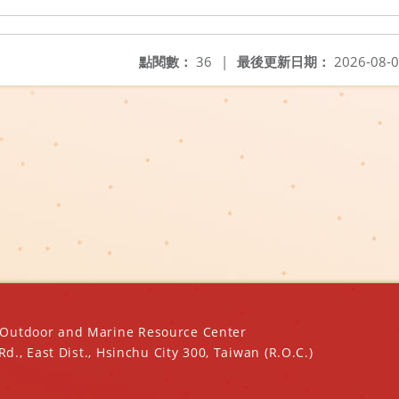
點閱數：
36
|
最後更新日期：
2026-08-
oor and Marine Resource Center
ast Dist., Hsinchu City 300, Taiwan (R.O.C.)