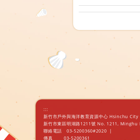
:::
新竹市戶外與海洋教育資源中心 Hsinchu City Outd
新竹市東區明湖路1211號 No. 1211, Minghu Rd., E
聯絡電話
03-5200360#2020
|
傳真
03-5200361