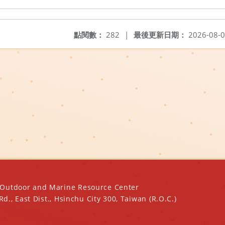
點閱數：
282
|
最後更新日期：
2026-08-
oor and Marine Resource Center
ast Dist., Hsinchu City 300, Taiwan (R.O.C.)