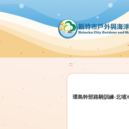
:::
環島幹部路騎訓練-北埔