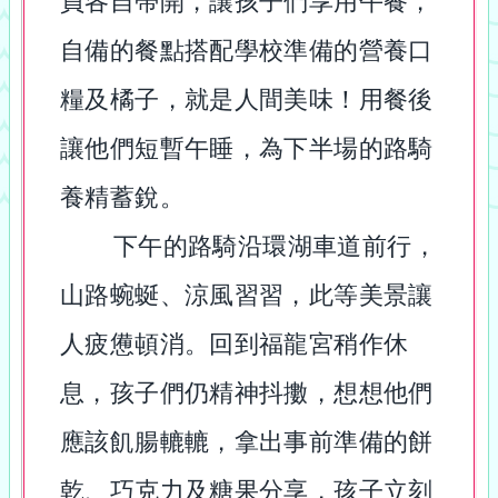
員各自帶開，讓孩子們享用午餐，
自備的餐點搭配學校準備的營養口
糧及橘子，就是人間美味！用餐後
讓他們短暫午睡，為下半場的路騎
養精蓄銳。
下午的路騎沿環湖車道前行，
山路蜿蜒、涼風習習，此等美景讓
人疲憊頓消。回到福龍宮稍作休
息，孩子們仍精神抖擻，想想他們
應該飢腸轆轆，拿出事前準備的餅
乾、巧克力及糖果分享，孩子立刻