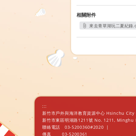
相關附件
來去青草湖玩二夏紀錄.d
另開新視窗
:::
新竹市戶外與海洋教育資源中心 Hsinchu City Outd
新竹市東區明湖路1211號 No. 1211, Minghu Rd., E
聯絡電話
03-5200360#2020
|
傳真
03-5200361